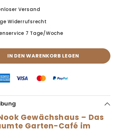
enloser Versand
ge Widerrufsrecht
enservice 7 Tage/Woche
IN DEN WARENKORB LEGEN
ibung
Nook Gewächshaus – Das
äumte Garten-Café im