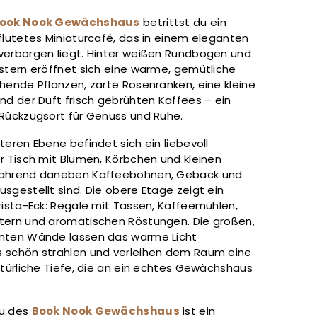
ook Nook Gewächshaus
betrittst du ein
flutetes Miniaturcafé, das in einem eleganten
verborgen liegt. Hinter weißen Rundbögen und
nstern eröffnet sich eine warme, gemütliche
hende Pflanzen, zarte Rosenranken, eine kleine
nd der Duft frisch gebrühten Kaffees – ein
 Rückzugsort für Genuss und Ruhe.
teren Ebene befindet sich ein liebevoll
r Tisch mit Blumen, Körbchen und kleinen
während daneben Kaffeebohnen, Gebäck und
sgestellt sind. Die obere Etage zeigt ein
rista-Eck: Regale mit Tassen, Kaffeemühlen,
tern und aromatischen Röstungen. Die großen,
nten Wände lassen das warme Licht
 schön strahlen und verleihen dem Raum eine
atürliche Tiefe, die an ein echtes Gewächshaus
au des
Book Nook Gewächshaus
ist ein