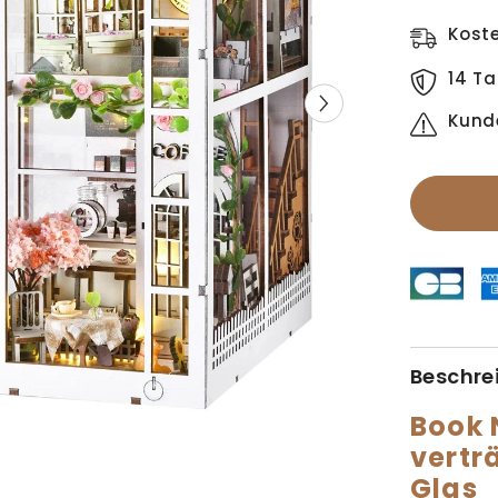
Kost
14 Ta
Kund
Beschre
Book 
vertr
Glas