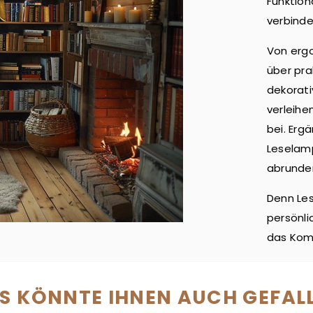
Funktion
verbinde
Von erg
über pra
dekorati
verleihe
bei. Erg
Leselamp
abrunde
Denn Les
persönli
das Komf
S KÖNNTE IHNEN AUCH GEFAL