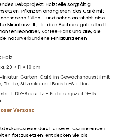
ndes Dekoprojekt: Holzteile sorgfältig
etzen, Pflanzen arrangieren, das Café mit
Accessoires füllen – und schon entsteht eine
e Miniaturwelt, die dein Bücherregal aufhellt.
Pflanzenliebhaber, Kaffee-Fans und alle, die
de, naturverbundene Miniaturszenen
: Holz
a. 23 × 11 × 18 cm
 Miniatur-Garten-Café im Gewächshausstil mit
n, Theke, Sitzecke und Barista-Station
rheit: DIY-Bausatz – Fertigungszeit 9–15
n
loser Versand
ntdeckungsreise durch unsere faszinierenden
lten fortzusetzen, entdecken Sie als