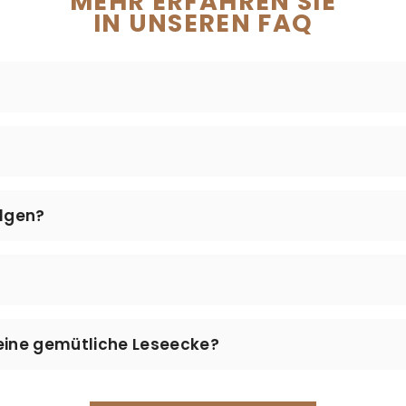
MEHR ERFAHREN SIE
IN UNSEREN FAQ
rbereitung unserer Produkte sowie der (kostenlose) Ver
lles daran, Ihnen Ihre Leseaccessoires so schnell wie 
 jedem Versand.
en keine zusätzlichen Versandkosten an.
olgen?
erzeit über unsere
Sendungsverfolgung
prüfen. Geben Sie
beachten Sie, dass die Tracking-Informationen nach dem V
n 14 Tagen nach Erhalt problemlos zurückgeben. Schreib
eine gemütliche Leseecke?
hnen schnell und unkompliziert weiter.
wir unser Lesekissen, einen bequemen Sessel, einen Bu