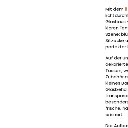
Mit dem
B
lichtdurch
Glashaus 
klaren Fe
Szene: blü
Sitzecke u
perfekter
Auf der un
dekorierte
Tassen, 
Zubehör au
kleines Ba
Glasbehäl
transpare
besonders
frische, n
erinnert.
Der Aufb