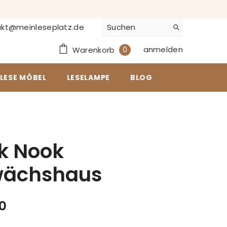
kt@meinleseplatz.de
0
anmelden
0
Warenkorb
Artikel
LESE MÖBEL
LESELAMPE
BLOG
k Nook
ächshaus
0