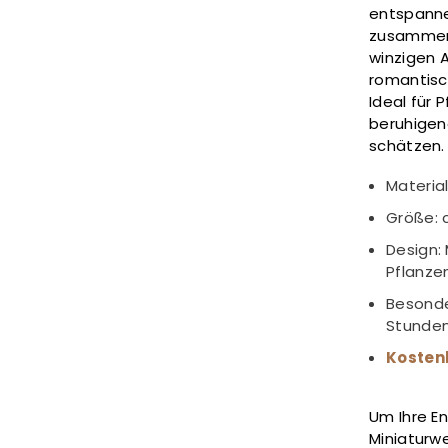
entspanne
zusammens
winzigen 
romantisch
Ideal für 
beruhigen
schätzen.
Material
Größe: c
Design:
Pflanze
Besonde
Stunde
Kosten
Um Ihre E
Miniaturwe