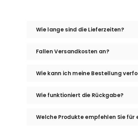
Wie lange sind die Lieferzeiten?
Die Bearbeitung Ihrer Bestellung, die Vo
Fallen Versandkosten an?
Werktage. Bei MeinLeseplatz setzen wir a
Augenmerk auf Qualität und Sorgfalt bei
Nein – der Versand ist kostenlos. Es fall
Wie kann ich meine Bestellung verf
Den Status Ihrer Bestellung können Sie jed
Wie funktioniert die Rückgabe?
aktuellen Lieferstatus einzusehen. Bitte 
können.
Sie können Ihre Bestellung innerhalb vo
Welche Produkte empfehlen Sie für 
Kontakt@meinleseplatz.de – wir helfen I
Für eine angenehme Leseecke empfehlen 