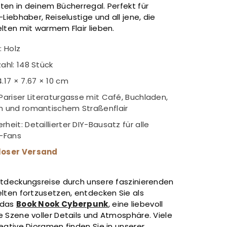
ten in deinem Bücherregal. Perfekt für
-Liebhaber, Reiselustige und all jene, die
lten mit warmem Flair lieben.
: Holz
ahl: 148 Stück
.17 × 7.67 × 10 cm
Pariser Literaturgasse mit Café, Buchladen,
n und romantischem Straßenflair
heit: Detaillierter DIY-Bausatz für alle
r-Fans
loser Versand
ntdeckungsreise durch unsere faszinierenden
lten fortzusetzen, entdecken Sie als
 das
Book Nook Cyberpunk
, eine liebevoll
e Szene voller Details und Atmosphäre. Viele
eative Dioramen finden Sie in unserer