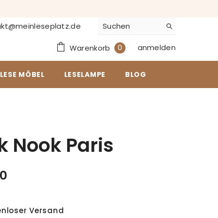
kt@meinleseplatz.de
0
anmelden
0
Warenkorb
Artikel
LESE MÖBEL
LESELAMPE
BLOG
k Nook Paris
0
enloser Versand