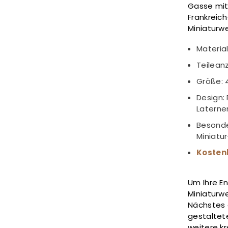
Gasse mit
Frankreich
Miniaturwe
Material
Teileanz
Größe: 4
Design: 
Laterne
Besonder
Miniatu
Kosten
Um Ihre E
Miniaturwe
Nächstes
gestaltet
weitere kr