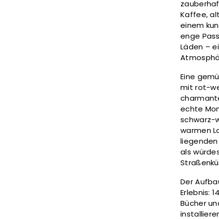
zauberhaf
Kaffee, al
einem kun
enge Passa
Läden – ei
Atmosphär
Eine gemü
mit rot-we
charmante
echte Mom
schwarz-w
warmen La
liegenden
als würdes
Straßenkün
Der Aufb
Erlebnis: 
Bücher un
installie