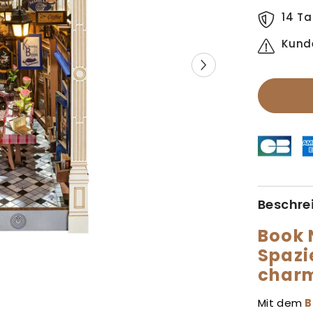
14 Ta
Kund
Beschre
Book 
Spazi
charm
Mit dem
B