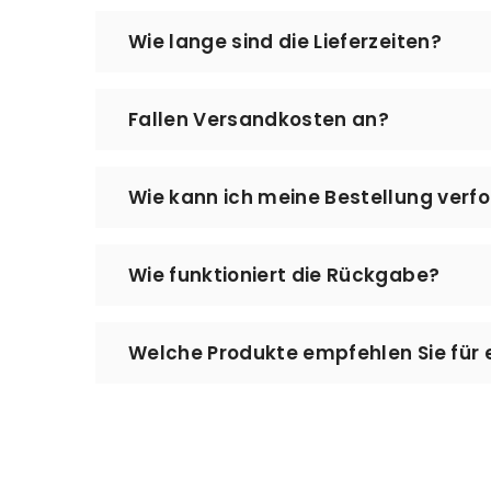
Wie lange sind die Lieferzeiten?
Die Bearbeitung Ihrer Bestellung, die Vo
Fallen Versandkosten an?
Werktage. Bei MeinLeseplatz setzen wir a
Augenmerk auf Qualität und Sorgfalt bei
Nein – der Versand ist kostenlos. Es fall
Wie kann ich meine Bestellung verf
Den Status Ihrer Bestellung können Sie jed
Wie funktioniert die Rückgabe?
aktuellen Lieferstatus einzusehen. Bitte 
können.
Sie können Ihre Bestellung innerhalb vo
Welche Produkte empfehlen Sie für 
Kontakt@meinleseplatz.de – wir helfen I
Für eine angenehme Leseecke empfehlen 
eine dekorative Buchstütze für Ihr Rega