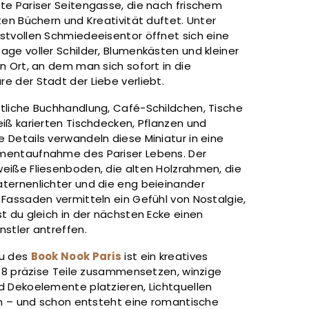
te Pariser Seitengasse, die nach frischem
ten Büchern und Kreativität duftet. Unter
stvollen Schmiedeeisentor öffnet sich eine
ge voller Schilder, Blumenkästen und kleiner
n Ort, an dem man sich sofort in die
e der Stadt der Liebe verliebt.
tliche Buchhandlung, Café-Schildchen, Tische
iß karierten Tischdecken, Pflanzen und
 Details verwandeln diese Miniatur in eine
entaufnahme des Pariser Lebens. Der
eiße Fliesenboden, die alten Holzrahmen, die
ternenlichter und die eng beieinander
 Fassaden vermitteln ein Gefühl von Nostalgie,
t du gleich in der nächsten Ecke einen
stler antreffen.
au des
Book Nook Paris
ist ein kreatives
148 präzise Teile zusammensetzen, winzige
d Dekoelemente platzieren, Lichtquellen
ren – und schon entsteht eine romantische