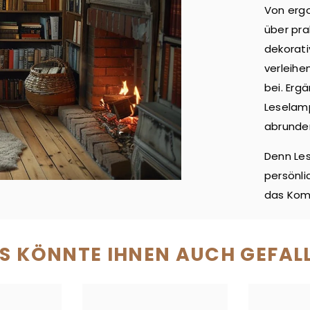
Von erg
über pra
dekorati
verleihe
bei. Erg
Leselamp
abrunde
Denn Les
persönli
das Komf
S KÖNNTE IHNEN AUCH GEFAL