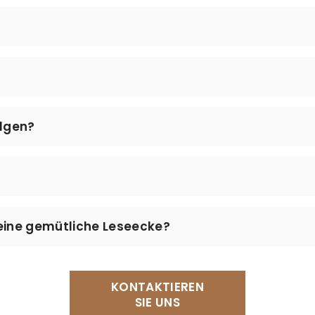
rbereitung unserer Produkte sowie der (kostenlose) Ver
lles daran, Ihnen Ihre Leseaccessoires so schnell wie 
 jedem Versand.
en keine zusätzlichen Versandkosten an.
olgen?
erzeit über unsere
Sendungsverfolgung
prüfen. Geben Sie
beachten Sie, dass die Tracking-Informationen nach dem V
n 14 Tagen nach Erhalt problemlos zurückgeben. Schreib
eine gemütliche Leseecke?
hnen schnell und unkompliziert weiter.
wir unser Lesekissen, einen bequemen Sessel, einen Bu
l. Vergessen Sie nicht das passende Lesezeichen für no
KONTAKTIEREN
SIE UNS