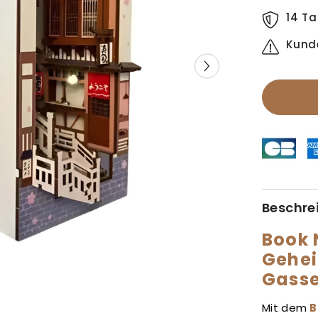
14 Ta
Kund
Beschre
Book 
Gehei
Gass
Mit dem
B