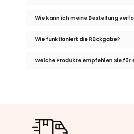
Werktage. Bei MeinLeseplatz setzen wir a
Augenmerk auf Qualität und Sorgfalt bei
Nein – der Versand ist kostenlos. Es fall
Wie kann ich meine Bestellung verf
Den Status Ihrer Bestellung können Sie jed
Wie funktioniert die Rückgabe?
aktuellen Lieferstatus einzusehen. Bitte 
können.
Sie können Ihre Bestellung innerhalb vo
Welche Produkte empfehlen Sie für 
Kontakt@meinleseplatz.de – wir helfen I
Für eine angenehme Leseecke empfehlen 
eine dekorative Buchstütze für Ihr Rega