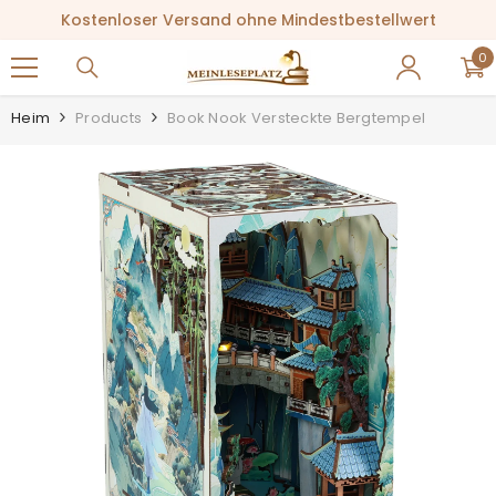
ZUM INHALT SPRINGEN
Kostenloser Versand ohne Mindestbestellwert
0
0
Ar
Heim
Products
Book Nook Versteckte Bergtempel