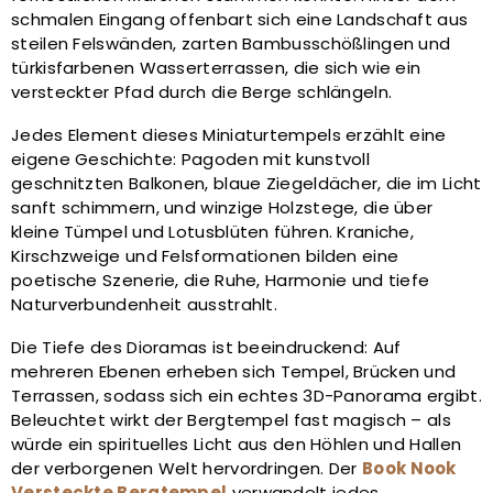
schmalen Eingang offenbart sich eine Landschaft aus
steilen Felswänden, zarten Bambusschößlingen und
türkisfarbenen Wasserterrassen, die sich wie ein
versteckter Pfad durch die Berge schlängeln.
Jedes Element dieses Miniaturtempels erzählt eine
eigene Geschichte: Pagoden mit kunstvoll
geschnitzten Balkonen, blaue Ziegeldächer, die im Licht
sanft schimmern, und winzige Holzstege, die über
kleine Tümpel und Lotusblüten führen. Kraniche,
Kirschzweige und Felsformationen bilden eine
poetische Szenerie, die Ruhe, Harmonie und tiefe
Naturverbundenheit ausstrahlt.
Die Tiefe des Dioramas ist beeindruckend: Auf
mehreren Ebenen erheben sich Tempel, Brücken und
Terrassen, sodass sich ein echtes 3D-Panorama ergibt.
Beleuchtet wirkt der Bergtempel fast magisch – als
würde ein spirituelles Licht aus den Höhlen und Hallen
der verborgenen Welt hervordringen. Der
Book Nook
Versteckte Bergtempel
verwandelt jedes