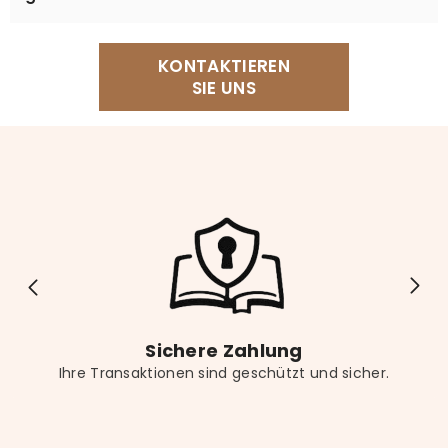
helfen Ihnen schnell und unkompliziert weiter.
Für eine angenehme Leseecke empfehlen wir
KONTAKTIEREN
unser Lesekissen, einen bequemen Sessel, einen
SIE UNS
Buchständer für freihändiges Lesen sowie eine
dekorative Buchstütze für Ihr Regal. Vergessen Sie
nicht das passende Lesezeichen für noch mehr
Lesekomfort.
Sichere Zahlung
Ihre Transaktionen sind geschützt und sicher.