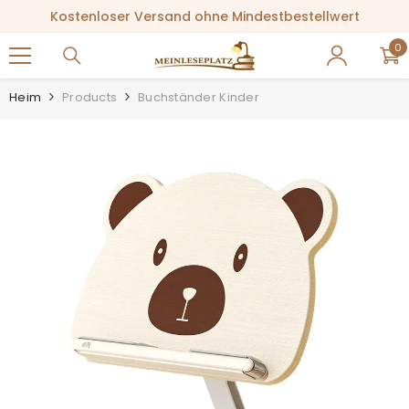
ZUM INHALT SPRINGEN
Kostenloser Versand ohne Mindestbestellwert
0
0
Ar
Heim
Products
Buchständer Kinder