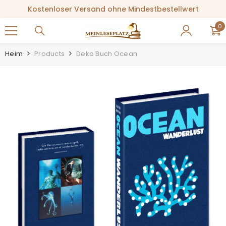
ZUM INHALT SPRINGEN
Kostenloser Versand ohne Mindestbestellwert
0
0
Ar
Heim
Products
Deko Buch Ocean