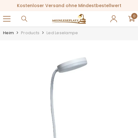
ZUM INHALT SPRINGEN
Kostenloser Versand ohne Mindestbestellwert
0
0
Ar
Heim
Products
Led Leselampe