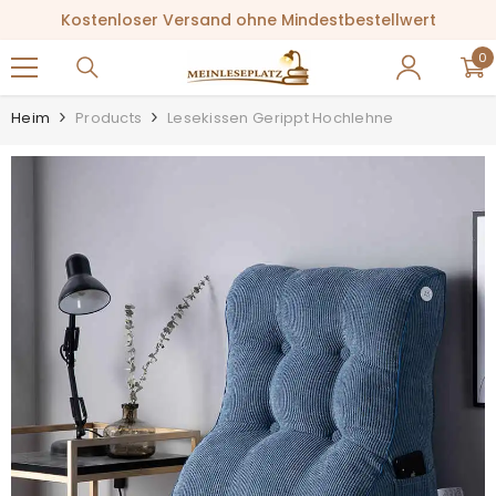
ZUM INHALT SPRINGEN
Kostenloser Versand ohne Mindestbestellwert
0
0
Ar
Heim
Products
Lesekissen Gerippt Hochlehne