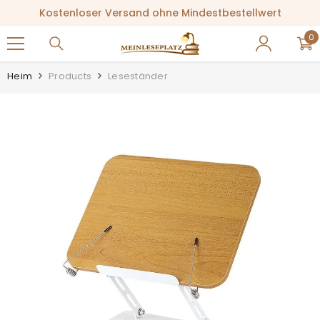
ZUM INHALT SPRINGEN
Kostenloser Versand ohne Mindestbestellwert
0
0
Ar
Heim
Products
Leseständer