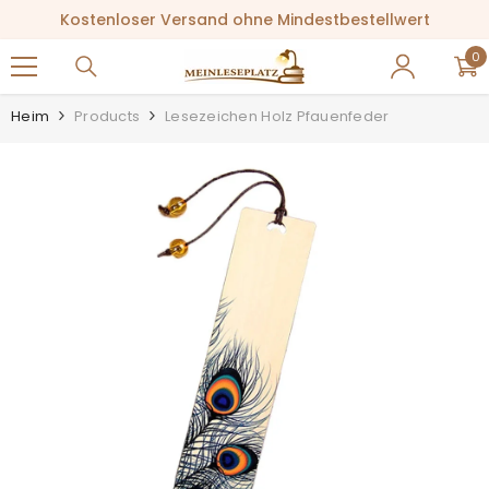
ZUM INHALT SPRINGEN
Kostenloser Versand ohne Mindestbestellwert
0
0
Ar
Heim
Products
Lesezeichen Holz Pfauenfeder