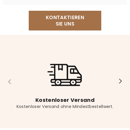
helfen Ihnen schnell und unkompliziert weiter.
Für eine angenehme Leseecke empfehlen wir
KONTAKTIEREN
unser Lesekissen, einen bequemen Sessel, einen
SIE UNS
Buchständer für freihändiges Lesen sowie eine
dekorative Buchstütze für Ihr Regal. Vergessen Sie
nicht das passende Lesezeichen für noch mehr
Lesekomfort.
Kostenloser Versand
Kostenloser Versand ohne Mindestbestellwert.