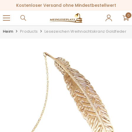
ZUM INHALT SPRINGEN
Kostenloser Versand ohne Mindestbestellwert
0
0
Ar
Heim
Products
Lesezeichen Weihnachtskranz Goldfeder