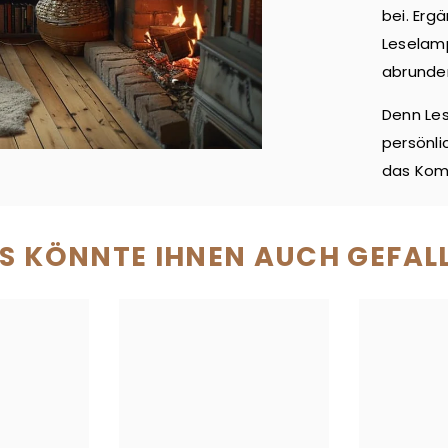
bei. Erg
Leselamp
abrunde
Denn Les
persönli
das Komf
S KÖNNTE IHNEN AUCH GEFAL