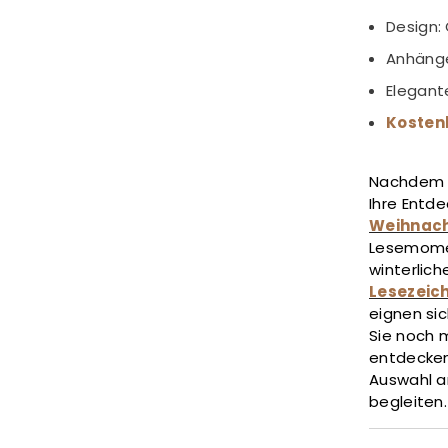
Design:
Anhänge
Elegant
Kosten
Nachdem S
Ihre Entd
Weihnach
Lesemomen
winterlic
Lesezeic
eignen si
Sie noch 
entdecken
Auswahl 
begleiten.