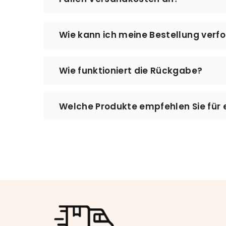
Werktage. Bei MeinLeseplatz setzen wir a
Augenmerk auf Qualität und Sorgfalt bei
Nein – der Versand ist kostenlos. Es fall
Wie kann ich meine Bestellung verf
Den Status Ihrer Bestellung können Sie jed
Wie funktioniert die Rückgabe?
aktuellen Lieferstatus einzusehen. Bitte 
können.
Sie können Ihre Bestellung innerhalb vo
Welche Produkte empfehlen Sie für 
Kontakt@meinleseplatz.de – wir helfen I
Für eine angenehme Leseecke empfehlen 
eine dekorative Buchstütze für Ihr Rega