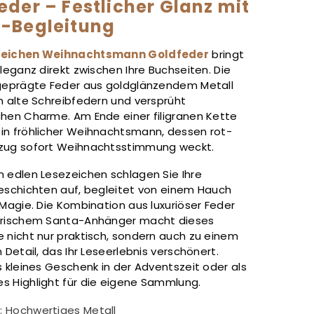
eder – Festlicher Glanz mit
-Begleitung
zeichen Weihnachtsmann Goldfeder
bringt
Eleganz direkt zwischen Ihre Buchseiten. Die
 geprägte Feder aus goldglänzendem Metall
n alte Schreibfedern und versprüht
chen Charme. Am Ende einer filigranen Kette
in fröhlicher Weihnachtsmann, dessen rot-
zug sofort Weihnachtsstimmung weckt.
m edlen Lesezeichen schlagen Sie Ihre
geschichten auf, begleitet von einem Hauch
 Magie. Die Kombination aus luxuriöser Feder
erischem Santa-Anhänger macht dieses
e nicht nur praktisch, sondern auch zu einem
n Detail, das Ihr Leseerlebnis verschönert.
s kleines Geschenk in der Adventszeit oder als
s Highlight für die eigene Sammlung.
l: Hochwertiges Metall