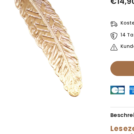
€14,9
Kost
14 Ta
Kund
Beschre
Lesez