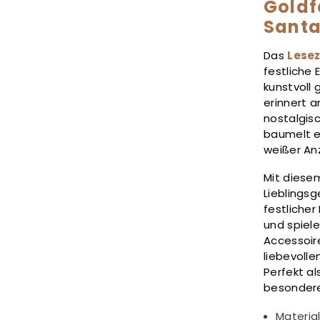
Goldf
Santa
Das
Lese
festliche 
kunstvoll
erinnert a
nostalgis
baumelt e
weißer An
Mit diese
Lieblings
festlicher
und spiel
Accessoir
liebevolle
Perfekt al
besondere
Materia