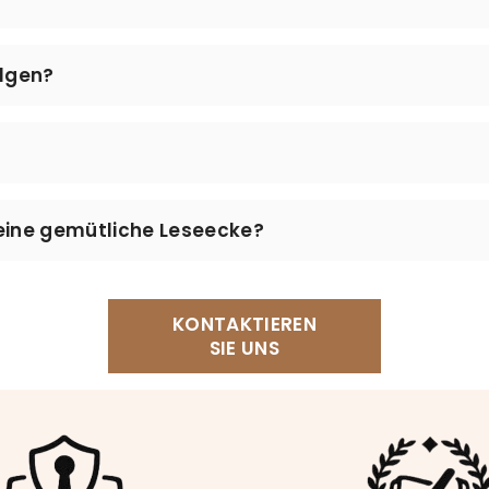
lles daran, Ihnen Ihre Leseaccessoires so schnell wie 
 jedem Versand.
en keine zusätzlichen Versandkosten an.
olgen?
erzeit über unsere
Sendungsverfolgung
prüfen. Geben Sie
beachten Sie, dass die Tracking-Informationen nach dem V
n 14 Tagen nach Erhalt problemlos zurückgeben. Schreib
eine gemütliche Leseecke?
hnen schnell und unkompliziert weiter.
wir unser Lesekissen, einen bequemen Sessel, einen Bu
l. Vergessen Sie nicht das passende Lesezeichen für no
KONTAKTIEREN
SIE UNS