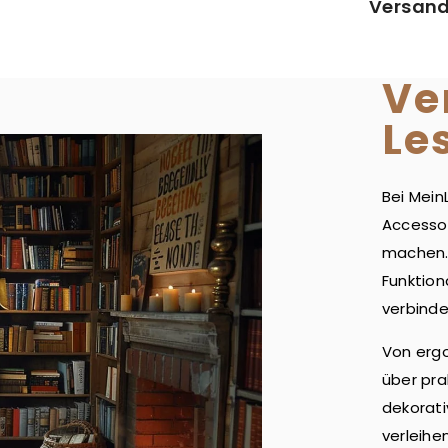
Versand
Ve
Le
Bei Mein
Accesso
machen. 
Funktion
verbinde
Von erg
über pra
dekorati
verleihe