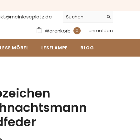
kt@meinleseplatz.de
0
anmelden
0
Warenkorb
Artikel
LESE MÖBEL
LESELAMPE
BLOG
ezeichen
hnachtsmann
dfeder