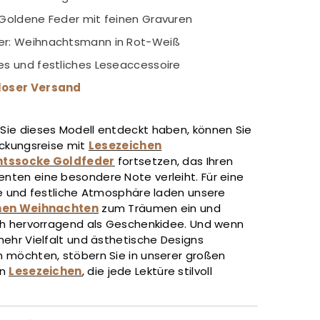
 Goldene Feder mit feinen Gravuren
r: Weihnachtsmann in Rot-Weiß
es und festliches Leseaccessoire
loser Versand
ie dieses Modell entdeckt haben, können Sie
eckungsreise mit
Lesezeichen
tssocke Goldfeder
fortsetzen, das Ihren
ten eine besondere Note verleiht. Für eine
he und festliche Atmosphäre laden unsere
hen Weihnachten
zum Träumen ein und
ch hervorragend als Geschenkidee. Und wenn
mehr Vielfalt und ästhetische Designs
 möchten, stöbern Sie in unserer großen
an
Lesezeichen
, die jede Lektüre stilvoll