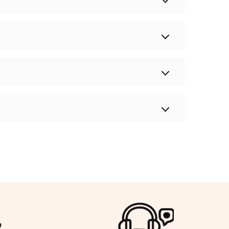
möglich zuzustellen – stets mit besonderem
 einfach Ihre Sendungsnummer ein, um den
ersand kurzzeitig verzögert angezeigt werden
en Sie uns einfach an
chständer für freihändiges Lesen sowie
ch mehr Lesekomfort.