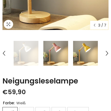
3
/
7
Neigungsleselampe
€59,90
Farbe:
Weiß