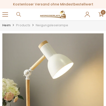
ZUM INHALT SPRINGEN
Kostenloser Versand ohne Mindestbestellwert
0
0
Ar
Heim
Products
Neigungsleselampe