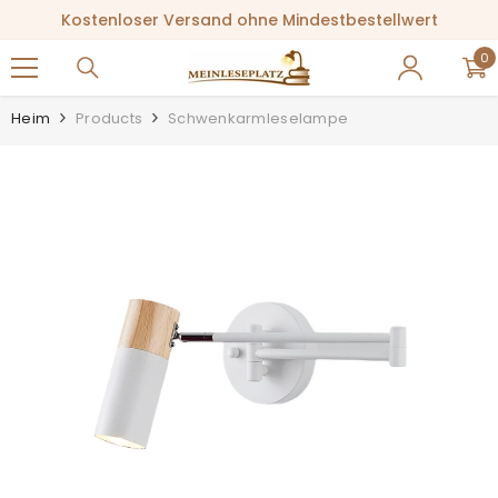
ZUM INHALT SPRINGEN
Kostenloser Versand ohne Mindestbestellwert
0
0
Ar
Heim
Products
Schwenkarmleselampe