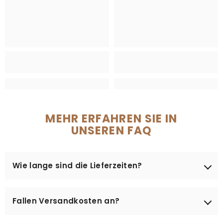
MEHR ERFAHREN SIE IN
UNSEREN FAQ
Wie lange sind die Lieferzeiten?
Die Bearbeitung Ihrer Bestellung, die Vorbereitung
Fallen Versandkosten an?
unserer Produkte sowie der (kostenlose) Versand
benötigen in der Regel 4 bis 12 Werktage. Bei