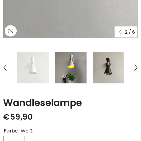
2
/
6
Wandleselampe
€59,90
Farbe:
Weiß