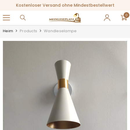
ZUM INHALT SPRINGEN
Kostenloser Versand ohne Mindestbestellwert
0
0
Ar
Heim
Products
Wandleselampe