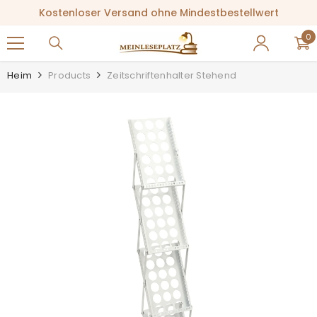
ZUM INHALT SPRINGEN
Kostenloser Versand ohne Mindestbestellwert
0
0
Ar
Heim
Products
Zeitschriftenhalter Stehend