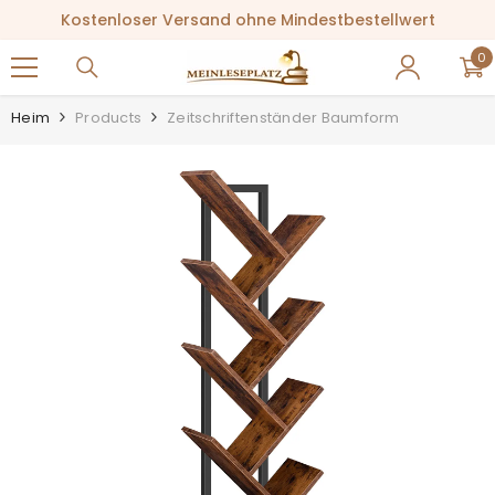
ZUM INHALT SPRINGEN
Kostenloser Versand ohne Mindestbestellwert
0
0
Ar
Heim
Products
Zeitschriftenständer Baumform