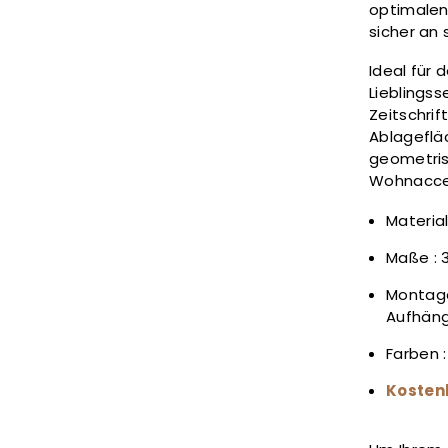
optimalen
sicher an 
Ideal für
Lieblingss
Zeitschrif
Ablagefläc
geometris
Wohnacces
Materia
Maße : 3
Montage
Aufhän
Farben 
Kosten