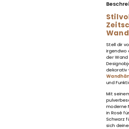
Beschre
Stilv
Zeits
Wand
Stell dir 
irgendwo 
der Wand 
Designobj
dekorativ 
Wandhä
und Funkti
Mit seine
pulverbes
moderne N
in Rosé fü
Schwarz fü
sich deine