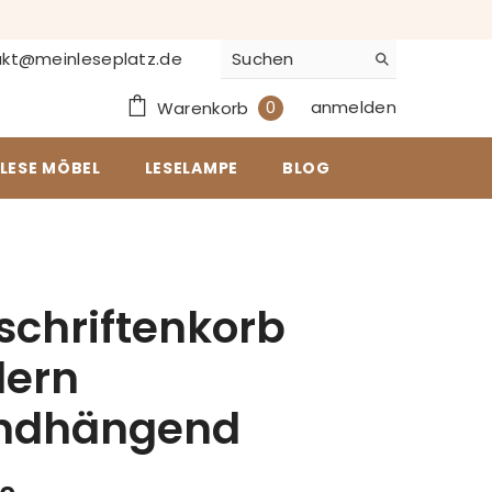
kt@meinleseplatz.de
0
anmelden
0
Warenkorb
Artikel
LESE MÖBEL
LESELAMPE
BLOG
tschriftenkorb
ern
ndhängend