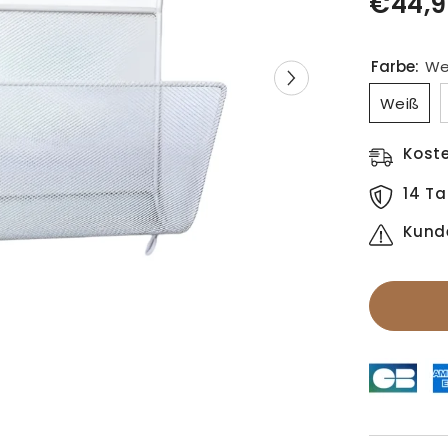
€44,9
Farbe:
We
Weiß
Kost
14 Ta
Kund