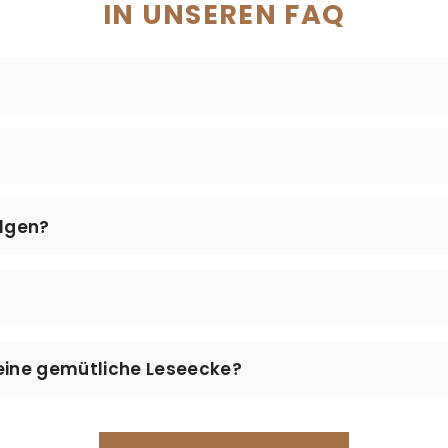
IN UNSEREN FAQ
rbereitung unserer Produkte sowie der (kostenlose) Ver
lles daran, Ihnen Ihre Leseaccessoires so schnell wie 
 jedem Versand.
en keine zusätzlichen Versandkosten an.
olgen?
erzeit über unsere
Sendungsverfolgung
prüfen. Geben Sie
beachten Sie, dass die Tracking-Informationen nach dem V
n 14 Tagen nach Erhalt problemlos zurückgeben. Schreib
eine gemütliche Leseecke?
hnen schnell und unkompliziert weiter.
wir unser Lesekissen, einen bequemen Sessel, einen Bu