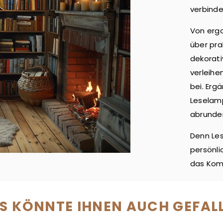
verbinde
Von erg
über pra
dekorati
verleihe
bei. Erg
Leselamp
abrunde
Denn Les
persönli
das Komf
S KÖNNTE IHNEN AUCH GEFAL