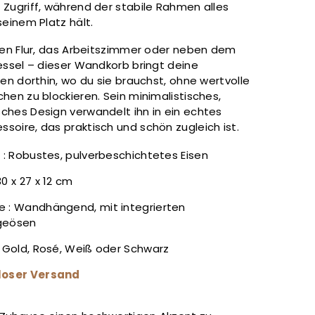
 Zugriff, während der stabile Rahmen alles
seinem Platz hält.
 den Flur, das Arbeitszimmer oder neben dem
essel – dieser Wandkorb bringt deine
ten dorthin, wo du sie brauchst, ohne wertvolle
hen zu blockieren. Sein minimalistisches,
ches Design verwandelt ihn in ein echtes
soire, das praktisch und schön zugleich ist.
l : Robustes, pulverbeschichtetes Eisen
0 x 27 x 12 cm
 : Wandhängend, mit integrierten
geösen
: Gold, Rosé, Weiß oder Schwarz
loser Versand