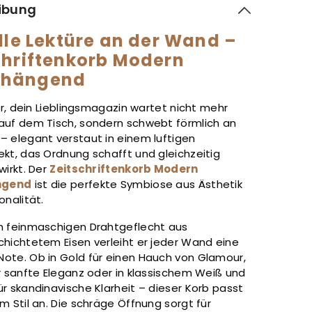
ibung
olle Lektüre an der Wand –
chriftenkorb Modern
hängend
vor, dein Lieblingsmagazin wartet nicht mehr
auf dem Tisch, sondern schwebt förmlich an
– elegant verstaut in einem luftigen
ekt, das Ordnung schafft und gleichzeitig
wirkt. Der
Zeitschriftenkorb Modern
ngend
ist die perfekte Symbiose aus Ästhetik
onalität.
m feinmaschigen Drahtgeflecht aus
chichtetem Eisen verleiht er jeder Wand eine
ote. Ob in Gold für einen Hauch von Glamour,
r sanfte Eleganz oder in klassischem Weiß und
r skandinavische Klarheit – dieser Korb passt
m Stil an. Die schräge Öffnung sorgt für