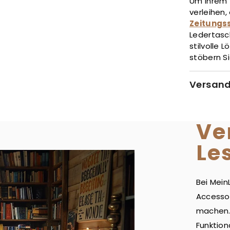
Um Ihrem 
verleihen
Zeitungs
Ledertasc
stilvolle
stöbern Si
Versand
Ve
Le
Bei Mein
Accesso
machen. 
Funktion