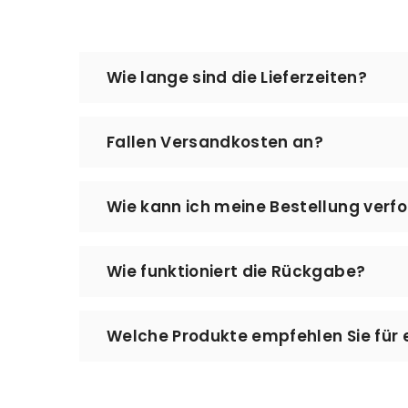
Wie lange sind die Lieferzeiten?
Die Bearbeitung Ihrer Bestellung, die Vo
Fallen Versandkosten an?
Werktage. Bei MeinLeseplatz setzen wir a
Augenmerk auf Qualität und Sorgfalt bei
Nein – der Versand ist kostenlos. Es fall
Wie kann ich meine Bestellung verf
Den Status Ihrer Bestellung können Sie jed
Wie funktioniert die Rückgabe?
aktuellen Lieferstatus einzusehen. Bitte 
können.
Sie können Ihre Bestellung innerhalb vo
Welche Produkte empfehlen Sie für 
Kontakt@meinleseplatz.de – wir helfen I
Für eine angenehme Leseecke empfehlen 